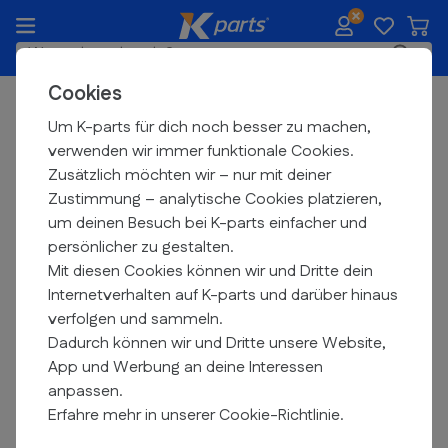
Zum Inhalt springen
Waren
K-parts.de
Suche
Cookies
Kostenloser
Versand ab 99 €
Verkleidungsteile
Um K-parts für dich noch besser zu machen,
verwenden wir immer funktionale Cookies.
Einzelverkleidungsteile
Zusätzlich möchten wir – nur mit deiner
Zustimmung – analytische Cookies platzieren,
Filtern
um deinen Besuch bei K-parts einfacher und
persönlicher zu gestalten.
Mit diesen Cookies können wir und Dritte dein
Internetverhalten auf K-parts und darüber hinaus
verfolgen und sammeln.
Dadurch können wir und Dritte unsere Website,
App und Werbung an deine Interessen
anpassen.
Erfahre mehr in unserer Cookie-Richtlinie.