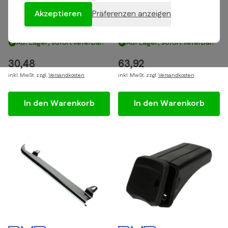
Akzeptieren
Präferenzen anzeigen
Graue Lenkkopfkappe für
Chainguard orange für
Kreidler
Kreidler
Auf Lager, sofort lieferbar!
Auf Lager, sofort lieferbar!
30,48
63,92
inkl. MwSt. zzgl.
Versandkosten
inkl. MwSt. zzgl.
Versandkosten
In den Warenkorb
In den Warenkorb