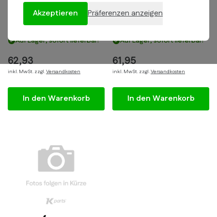
Akzeptieren
Präferenzen anzeigen
Gabelbrücke alter Typ für
Gabelbrücke für Zündapp
Zündapp 517
529, 530 (Neuer Typ)
Auf Lager, sofort lieferbar!
Auf Lager, sofort lieferbar!
62,93
61,95
inkl. MwSt. zzgl.
Versandkosten
inkl. MwSt. zzgl.
Versandkosten
In den Warenkorb
In den Warenkorb