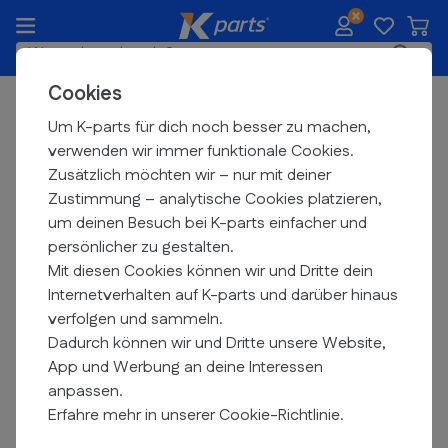
Zum Inhalt springen
Waren
K-parts.de
Suche
Cookies
Heute vor
22:00
bestellt, Heute verschickt
Stoßdämpfer & Gabeln
Um K-parts für dich noch besser zu machen,
verwenden wir immer funktionale Cookies.
Gabelbrücken
Zusätzlich möchten wir – nur mit deiner
Zustimmung – analytische Cookies platzieren,
Filtern
um deinen Besuch bei K-parts einfacher und
persönlicher zu gestalten.
Mit diesen Cookies können wir und Dritte dein
Internetverhalten auf K-parts und darüber hinaus
verfolgen und sammeln.
Dadurch können wir und Dritte unsere Website,
App und Werbung an deine Interessen
anpassen.
Erfahre mehr in unserer Cookie-Richtlinie.