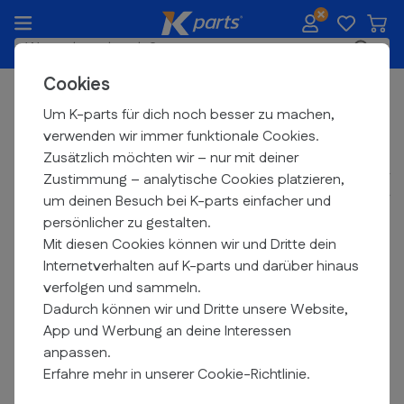
Zum Inhalt springen
Waren
K-parts.de
Suche
Cookies
Kostenloser
Versand ab 99 €
Kühlung & Kraftstoff
Um K-parts für dich noch besser zu machen,
verwenden wir immer funktionale Cookies.
Ölpumpe
Zusätzlich möchten wir – nur mit deiner
Es gibt viele Faktoren, die dazu führen können, dass der
Zustimmung – analytische Cookies platzieren,
Motor schlecht oder gar nicht anspringt. Eine dieser
um deinen Besuch bei K-parts einfacher und
Ursachen kann eine undichte Ölpumpe in Ihrem
persönlicher zu gestalten.
Motorroller sein. Springt der Motor nicht an, raucht und
Mit diesen Cookies können wir und Dritte dein
riecht er fürchterlich? Es besteht eine große Chance, dass
Internetverhalten auf K-parts und darüber hinaus
die Ölpumpe Ihres Rollers defekt ist. Dieses Teil befördert
verfolgen und sammeln.
das Öl vom Behälter zum Vergaser oder Verteiler. Wenn
Dadurch können wir und Dritte unsere Website,
das Öl und das Benzin nicht richtig gemischt sind, führt
App und Werbung an deine Interessen
dies zu einer unvollständigen Verbrennung. Die Folge ist,
anpassen.
dass der Motor nicht mehr richtig läuft.
Erfahre mehr in unserer Cookie-Richtlinie.