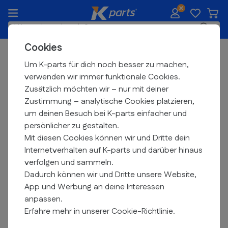
Zum Inhalt springen
Waren
K-parts.de
Suche
Cookies
Heute vor
22:00
bestellt, Heute verschickt
Marken
Um K-parts für dich noch besser zu machen,
verwenden wir immer funktionale Cookies.
Kundo
Zusätzlich möchten wir – nur mit deiner
Zustimmung – analytische Cookies platzieren,
Filtern
um deinen Besuch bei K-parts einfacher und
persönlicher zu gestalten.
Mit diesen Cookies können wir und Dritte dein
Internetverhalten auf K-parts und darüber hinaus
verfolgen und sammeln.
Dadurch können wir und Dritte unsere Website,
App und Werbung an deine Interessen
anpassen.
Erfahre mehr in unserer Cookie-Richtlinie.