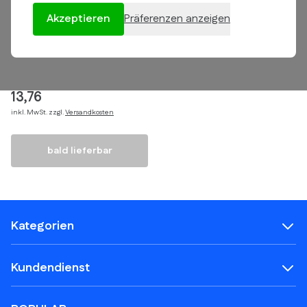
Akzeptieren
Präferenzen anzeigen
Dichtungssatz Kundo - 70
cc - Derbi bis 2006 -
Wassergekühlt
13,76
inkl. MwSt. zzgl.
Versandkosten
bald lieferbar
Kategorien
Kundendienst