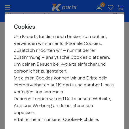
Zum Inhalt springen
Waren
K-parts.de
Suche
Cookies
Kostenloser
Versand ab 99 €
Marken
Um K-parts für dich noch besser zu machen,
verwenden wir immer funktionale Cookies.
Cyclon
Zusätzlich möchten wir – nur mit deiner
Zustimmung – analytische Cookies platzieren,
Filtern
um deinen Besuch bei K-parts einfacher und
persönlicher zu gestalten.
Mit diesen Cookies können wir und Dritte dein
Internetverhalten auf K-parts und darüber hinaus
verfolgen und sammeln.
Dadurch können wir und Dritte unsere Website,
App und Werbung an deine Interessen
anpassen.
Erfahre mehr in unserer Cookie-Richtlinie.