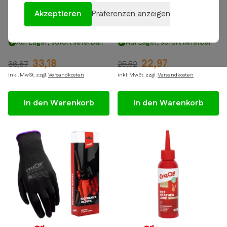
Akzeptieren
Präferenzen anzeigen
Cyclon Essential Pack All
CyclOn Speed Hub &
Weather Lube
Roller Brake Fett 150 ml
Auf Lager, sofort lieferbar!
Auf Lager, sofort lieferbar!
33,18
22,97
36,87
25,52
inkl. MwSt. zzgl.
Versandkosten
inkl. MwSt. zzgl.
Versandkosten
In den Warenkorb
In den Warenkorb