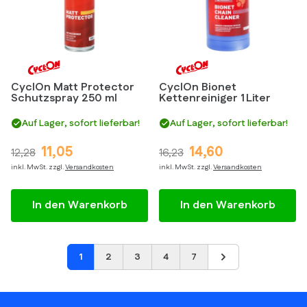
CyclOn Matt Protector
CyclOn Bionet
Schutzspray 250 ml
Kettenreiniger 1 Liter
Auf Lager, sofort lieferbar!
Auf Lager, sofort lieferbar!
11,05
14,60
12,28
16,23
inkl. MwSt. zzgl.
Versandkosten
inkl. MwSt. zzgl.
Versandkosten
In den Warenkorb
In den Warenkorb
1
2
3
4
7