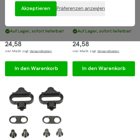
Akzeptieren
Präferenzen anzeigen
Schuhplatten Shimano
Cleats Shimano SM-SH11
SM-SH10 SPD-SL- rot
SPD 6 Grad gelb
(ohne Spiel)
Auf Lager, sofort lieferbar!
Auf Lager, sofort lieferbar!
24,58
24,58
inkl. MwSt. zzgl.
Versandkosten
inkl. MwSt. zzgl.
Versandkosten
In den Warenkorb
In den Warenkorb