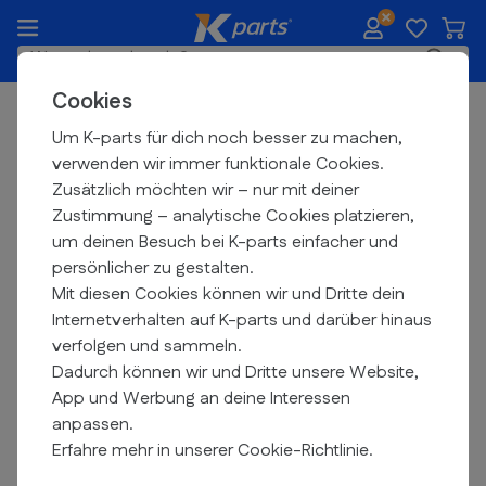
Zum Inhalt springen
Waren
K-parts.de
Suche
Cookies
Heute vor
23:59
bestellt, Sonntag verschickt
Pedale
Um K-parts für dich noch besser zu machen,
verwenden wir immer funktionale Cookies.
Zubehör
Zusätzlich möchten wir – nur mit deiner
Zustimmung – analytische Cookies platzieren,
Filtern
um deinen Besuch bei K-parts einfacher und
persönlicher zu gestalten.
Mit diesen Cookies können wir und Dritte dein
Internetverhalten auf K-parts und darüber hinaus
verfolgen und sammeln.
Dadurch können wir und Dritte unsere Website,
App und Werbung an deine Interessen
anpassen.
Erfahre mehr in unserer Cookie-Richtlinie.